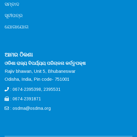
ସମ୍ବାଦ
ସୂଚୀପତ୍ର
ଯୋଗାଯୋଗ
ଆମର ଠିକଣା
ଓଡିଶା ରାଜ୍ୟ ବିପର୍ଯ୍ୟୟ ପରିଚାଳନା କର୍ତ୍ତୃପକ୍ଷ
Rajiv bhawan, Unit 5, Bhubaneswar
Odisha, India, Pin code- 751001
: 0674-2395398, 2395531
: 0674-2391871
:
osdma@osdma.org