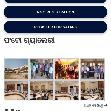
NGO REGISTRATION
REGISTER FOR SATARK
ଫଟୋ ଗ୍ୟାଲେରୀ
ଅଧିକ ଦେଖନ୍ତୁ