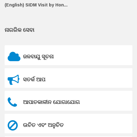
(English) SIDM Visit by Hon...
ନାଗରିକ ସେବା
ଜଳବାୟୁ ସୂଚନା
ସତର୍କ ଆପ
ଆପାତକାଳୀନ ଯୋଗାଯୋଗ
ଉଚିତ ଏବଂ ଅନୁଚିତ