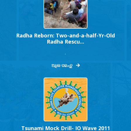
Radha Reborn: Two-and-a-half-Yr-Old
Radha Rescu...
.
ଅଧିକ ପଢନ୍ତୁ
Tsunami Mock Drill- IO Wave 2011