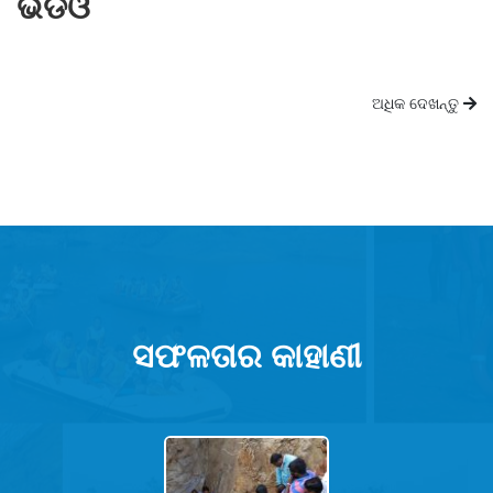
ଭିଡିଓ
ଅଧିକ ଦେଖନ୍ତୁ
ସଫଳତାର କାହାଣୀ