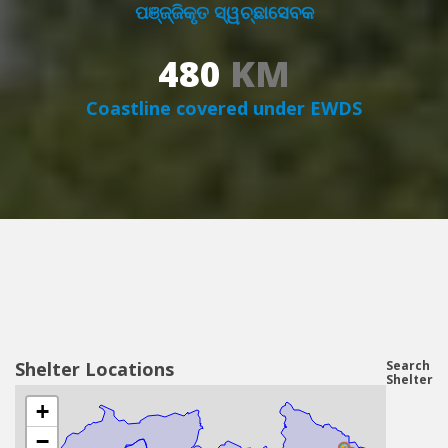
ପଞ୍ଜ୍ଜିକୃତ ସ୍ୱଚ୍ଛାସେବକ
KM
480
Coastline covered under EWDS
Shelter Locations
Search
Shelter
+
−