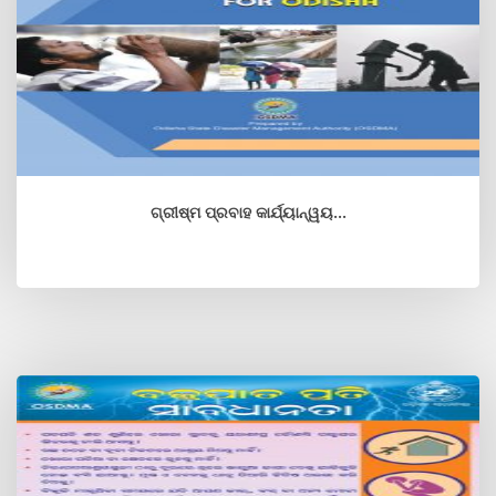
ଗ୍ରୀଷ୍ମ ପ୍ରବାହ କାର୍ଯ୍ୟାନ୍ୱୟ...