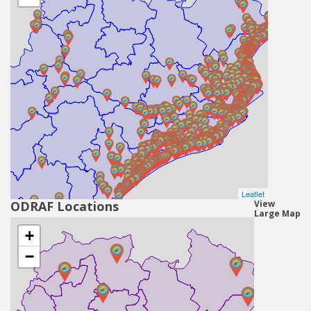
Leaflet
ODRAF Locations
View
Large Map
+
−