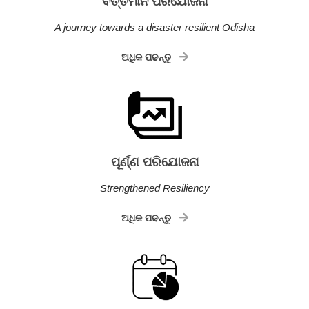
ବର୍ତ୍ତମାନ ପରିଯୋଜନା
A journey towards a disaster resilient Odisha
ଅଧିକ ପଢନ୍ତୁ
ପୂର୍ଣ୍ଣ ପରିଯୋଜନା
Strengthened Resiliency
ଅଧିକ ପଢନ୍ତୁ