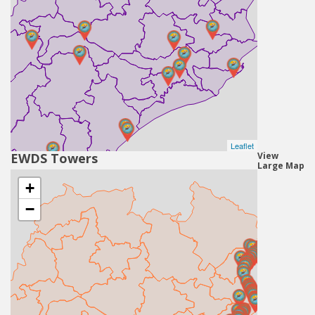
Leaflet
EWDS Towers
View
Large Map
+
−