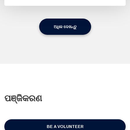
ଅଧିକ ଦେଖନ୍ତୁ
ପଞ୍ଜିକରଣ
BE A VOLUNTEER