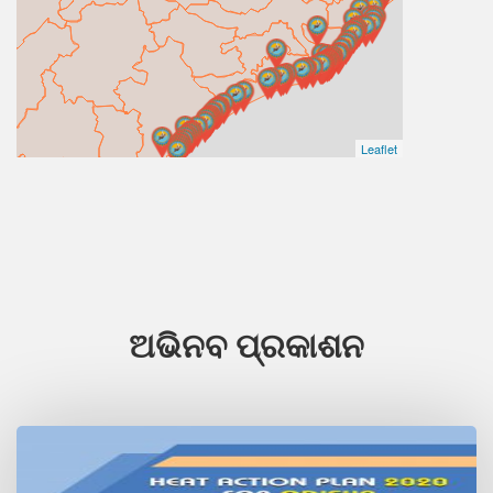
Leaflet
ଅଭିନବ ପ୍ରକାଶନ