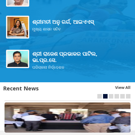
ଶ୍ରୀମତୀ ଅନୁ ଗର୍ଗ, ଆଇଏଏସ୍
ମୁଖ୍ୟ ଶାସନ ସଚିବ
ଶ୍ରୀ ରାଜେଶ ପ୍ରଭାକର ପାଟିଲ,
ଭା.ପ୍ର.ସେ.
ପରିଚାଳନା ନିର୍ଦ୍ଦେଶକ
Recent News
View All