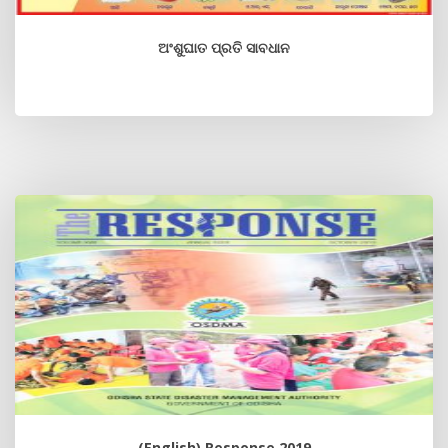
ଅଂଶୁଘାତ ପ୍ରତି ସାବଧାନ
(English) Response 2019