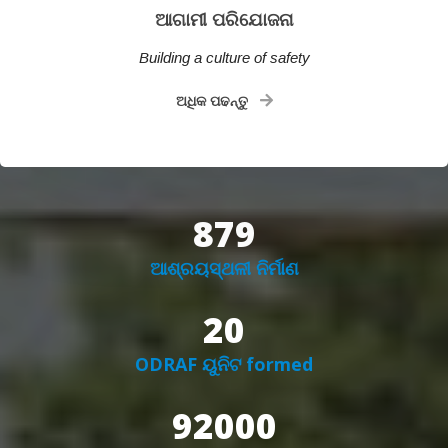
ଆଗାମୀ ପରିଯୋଜନା
Building a culture of safety
ଅଧିକ ପଢନ୍ତୁ
879
ଆଶ୍ରୟସ୍ଥଳୀ ନିର୍ମାଣ
20
ODRAF ୟୁନିଟ formed
92000