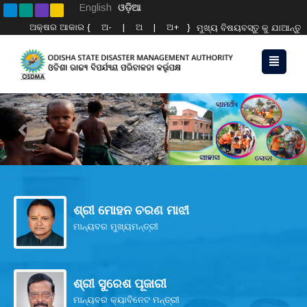
English
ଓଡ଼ିଆ
ଅକ୍ଷର ଆକାର {
ଅ-
|
ଅ
|
ଅ+
}
ମୁଖ୍ୟ ବିଷୟବସ୍ତୁ କୁ ଯାଆନ୍ତୁ
Previous
Nex
ଶ୍ରୀ ମୋହନ ଚରଣ ମାଝୀ
ମାନ୍ୟବର ମୁଖ୍ୟମନ୍ତ୍ରୀ
ଶ୍ରୀ ସୁରେଶ ପୂଜାରୀ
ମାନ୍ୟବର କ୍ୟାବିନେଟ ମନ୍ତ୍ରୀ