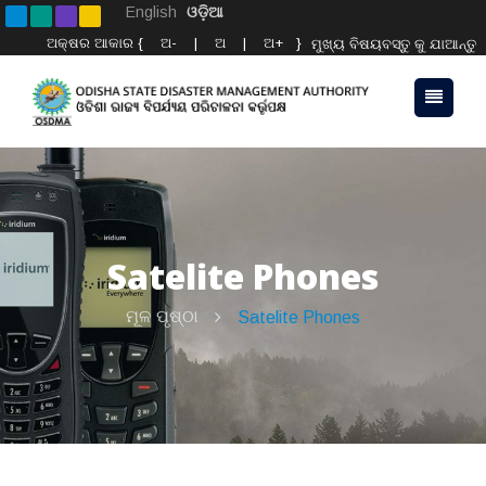
English
ଓଡ଼ିଆ
ଅକ୍ଷର ଆକାର {
ଅ-
|
ଅ
|
ଅ+
}
ମୁଖ୍ୟ ବିଷୟବସ୍ତୁ କୁ ଯାଆନ୍ତୁ
Satelite Phones
ମୂଳ ପୃଷ୍ଠା
Satelite Phones