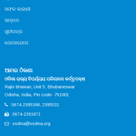
ସଫଳ କାହାଣୀ
ସମ୍ବାଦ
ସୂଚୀପତ୍ର
ଯୋଗାଯୋଗ
ଆମର ଠିକଣା
ଓଡିଶା ରାଜ୍ୟ ବିପର୍ଯ୍ୟୟ ପରିଚାଳନା କର୍ତ୍ତୃପକ୍ଷ
Rajiv bhawan, Unit 5, Bhubaneswar
Odisha, India, Pin code- 751001
: 0674-2395398, 2395531
: 0674-2391871
:
osdma@osdma.org