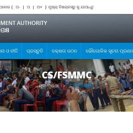
ଆକାର {
ଅ-
|
ଅ
|
ଅ+
}
ମୁଖ୍ୟ ବିଷୟବସ୍ତୁ କୁ ଯାଆନ୍ତୁ
ା ଓ ନୀତି
ପ୍ରସ୍ତୁତି
ଦକ୍ଷତା ଗଠନ
ଭୌଗୋଳିକ ସୂଚନା ପ୍ରଣା
CS/FSMMC
ମୂଳ ପୃଷ୍ଠା
CS/FSMMC