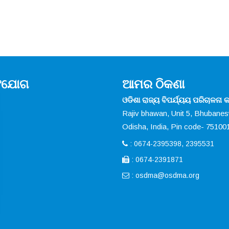
ସଂଯୋଗ
ଆମର ଠିକଣା
ଓଡିଶା ରାଜ୍ୟ ବିପର୍ଯ୍ୟୟ ପରିଚାଳନା କର
Rajiv bhawan, Unit 5, Bhubane
Odisha, India, Pin code- 75100
: 0674-2395398, 2395531
: 0674-2391871
:
osdma@osdma.org