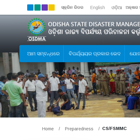
ସ୍କ୍ରିନ ରିଡର
English
ଓଡ଼ିଆ
ଅକ୍ଷର 
ଆମ ସମ୍ବନ୍ଧରେ
ବିପର୍ଯ୍ୟୟର ପ୍ରକାର ଭେଦ
ଯୋଜନ
CS/FSMMC
Home
/
Preparedness
/