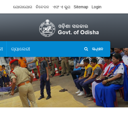
ଯୋଗାଯୋଗ
ନିବେଦନ
ଏଫ ଏ କ୍ଯୁ
Sitemap
Login
ଳୀ
ଗ୍ୟାଲେରୀ
ସନ୍ଧାନ