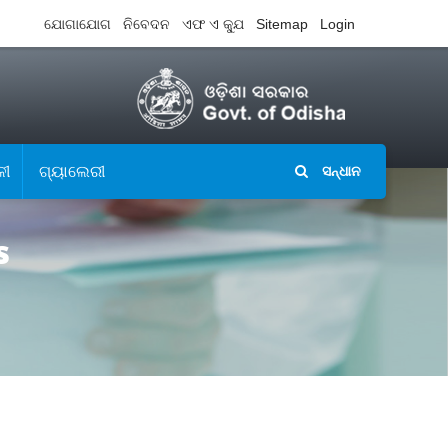
ଯୋଗାଯୋଗ
ନିବେଦନ
ଏଫ ଏ କ୍ଯୁ
Sitemap
Login
ଳୀ
ଗ୍ୟାଲେରୀ
ସନ୍ଧାନ
s