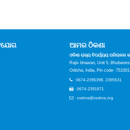
ସଂଯୋଗ
ଆମର ଠିକଣା
ଓଡିଶା ରାଜ୍ୟ ବିପର୍ଯ୍ୟୟ ପରିଚାଳନା କର
Rajiv bhawan, Unit 5, Bhubane
Odisha, India, Pin code- 751001
: 0674-2395398, 2395531
: 0674-2391871
:
osdma@osdma.org