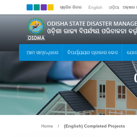
ସ୍କ୍ରିନ ରିଡର
English
ଓଡ଼ିଆ
ଅକ୍ଷର 
ଆମ ସମ୍ବନ୍ଧରେ
ବିପର୍ଯ୍ୟୟର ପ୍ରକାର ଭେଦ
ଯୋଜନ
Home
/
(English) Completed Projects