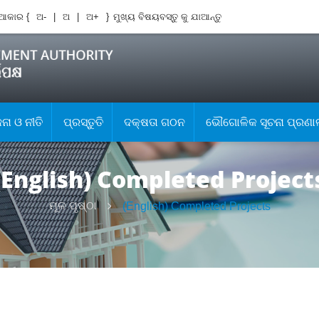
ଆକାର {
ଅ-
|
ଅ
|
ଅ+
}
ମୁଖ୍ୟ ବିଷୟବସ୍ତୁ କୁ ଯାଆନ୍ତୁ
ା ଓ ନୀତି
ପ୍ରସ୍ତୁତି
ଦକ୍ଷତା ଗଠନ
ଭୌଗୋଳିକ ସୂଚନା ପ୍ରଣା
(English) Completed Project
ମୂଳ ପୃଷ୍ଠା
(English) Completed Projects