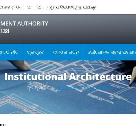
ଆକାର {
ଅ-
|
ଅ
|
ଅ+
}
ମୁଖ୍ୟ ବିଷୟବସ୍ତୁ କୁ ଯାଆନ୍ତୁ
ା ଓ ନୀତି
ପ୍ରସ୍ତୁତି
ଦକ୍ଷତା ଗଠନ
ଭୌଗୋଳିକ ସୂଚନା ପ୍ରଣା
Institutional Architecture
ମୂଳ ପୃଷ୍ଠା
Institutional Architecture
ure