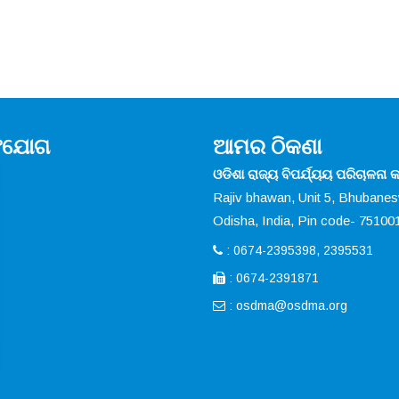
ସଂଯୋଗ
ଆମର ଠିକଣା
ଓଡିଶା ରାଜ୍ୟ ବିପର୍ଯ୍ୟୟ ପରିଚାଳନା କର
Rajiv bhawan, Unit 5, Bhubane
Odisha, India, Pin code- 75100
: 0674-2395398, 2395531
: 0674-2391871
:
osdma@osdma.org