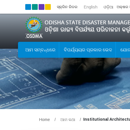
ସ୍କ୍ରିନ ରିଡର
English
ଓଡ଼ିଆ
ଅକ୍ଷର 
ଆମ ସମ୍ବନ୍ଧରେ
ବିପର୍ଯ୍ୟୟର ପ୍ରକାର ଭେଦ
ଯୋଜନ
Institutional Architect
Home
/
ଆମ କଥା
/