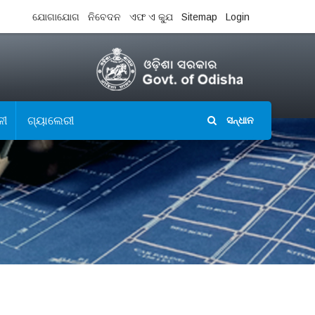
ଯୋଗାଯୋଗ
ନିବେଦନ
ଏଫ ଏ କ୍ଯୁ
Sitemap
Login
ଳୀ
ଗ୍ୟାଲେରୀ
ସନ୍ଧାନ