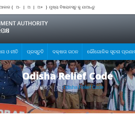
ଆକାର {
ଅ-
|
ଅ
|
ଅ+
}
ମୁଖ୍ୟ ବିଷୟବସ୍ତୁ କୁ ଯାଆନ୍ତୁ
ା ଓ ନୀତି
ପ୍ରସ୍ତୁତି
ଦକ୍ଷତା ଗଠନ
ଭୌଗୋଳିକ ସୂଚନା ପ୍ରଣା
Odisha Relief Code
ମୂଳ ପୃଷ୍ଠା
Odisha Relief Code