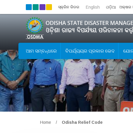
ସ୍କ୍ରିନ ରିଡର
English
ଓଡ଼ିଆ
ଅକ୍ଷର 
ଆମ ସମ୍ବନ୍ଧରେ
ବିପର୍ଯ୍ୟୟର ପ୍ରକାର ଭେଦ
ଯୋଜନ
Home
/
Odisha Relief Code