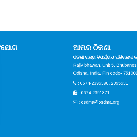
ସଂଯୋଗ
ଆମର ଠିକଣା
ଓଡିଶା ରାଜ୍ୟ ବିପର୍ଯ୍ୟୟ ପରିଚାଳନା କର
Rajiv bhawan, Unit 5, Bhubane
Odisha, India, Pin code- 75100
: 0674-2395398, 2395531
: 0674-2391871
:
osdma@osdma.org