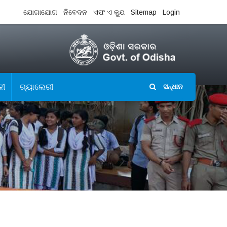
ଯୋଗାଯୋଗ
ନିବେଦନ
ଏଫ ଏ କ୍ଯୁ
Sitemap
Login
ଳୀ
ଗ୍ୟାଲେରୀ
ସନ୍ଧାନ