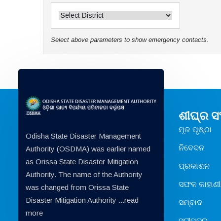
Select above parameters to show emergency contacts.
ଶୀଘ୍ର 
ମୂଳ ପୃଷ୍ଠା
Odisha State Disaster Management
ନିବେଦନ
Authority (OSDMA) was earlier named
as Orissa State Disaster Mitigation
ପ୍ରକାଶନ
Authority. The name of the Authority
ସଫଳ କାହାଣୀ
was changed from Orissa State
Disaster Mitigation Authority ...
read
ସମ୍ବାଦ
more
ସୂଚୀପତ୍ର