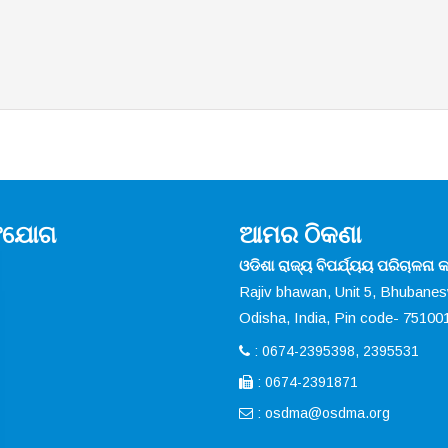
ସଂଯୋଗ
ଆମର ଠିକଣା
ଓଡିଶା ରାଜ୍ୟ ବିପର୍ଯ୍ୟୟ ପରିଚାଳନା କର
Rajiv bhawan, Unit 5, Bhubane
Odisha, India, Pin code- 75100
: 0674-2395398, 2395531
: 0674-2391871
:
osdma@osdma.org