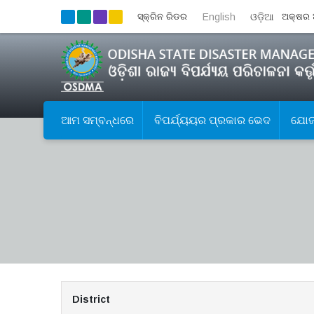
ସ୍କ୍ରିନ ରିଡର
English
ଓଡ଼ିଆ
ଅକ୍ଷର 
ଆମ ସମ୍ବନ୍ଧରେ
ବିପର୍ଯ୍ୟୟର ପ୍ରକାର ଭେଦ
ଯୋଜନ
District