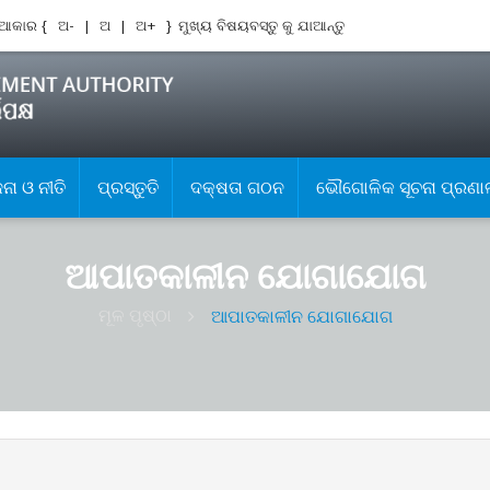
ଆକାର {
ଅ-
|
ଅ
|
ଅ+
}
ମୁଖ୍ୟ ବିଷୟବସ୍ତୁ କୁ ଯାଆନ୍ତୁ
ା ଓ ନୀତି
ପ୍ରସ୍ତୁତି
ଦକ୍ଷତା ଗଠନ
ଭୌଗୋଳିକ ସୂଚନା ପ୍ରଣା
ଆପାତକାଳୀନ ଯୋଗାଯୋଗ
ମୂଳ ପୃଷ୍ଠା
ଆପାତକାଳୀନ ଯୋଗାଯୋଗ