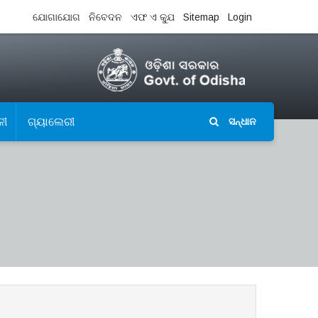
ଯୋଗାଯୋଗ
ନିବେଦନ
ଏଫ ଏ କ୍ଯୁ
Sitemap
Login
ଳୀ
ଗ୍ୟାଲେରୀ
ସନ୍ଧାନ