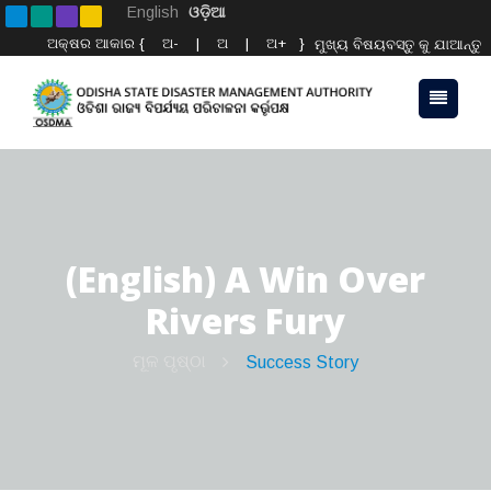
English
ଓଡ଼ିଆ
ଅକ୍ଷର ଆକାର {
ଅ-
|
ଅ
|
ଅ+
}
ମୁଖ୍ୟ ବିଷୟବସ୍ତୁ କୁ ଯାଆନ୍ତୁ
(English) A Win Over
Rivers Fury
ମୂଳ ପୃଷ୍ଠା
Success Story