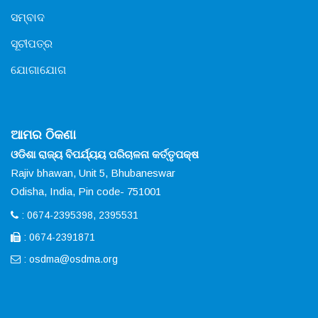
ସମ୍ବାଦ
ସୂଚୀପତ୍ର
ଯୋଗାଯୋଗ
ଆମର ଠିକଣା
ଓଡିଶା ରାଜ୍ୟ ବିପର୍ଯ୍ୟୟ ପରିଚାଳନା କର୍ତ୍ତୃପକ୍ଷ
Rajiv bhawan, Unit 5, Bhubaneswar
Odisha, India, Pin code- 751001
: 0674-2395398, 2395531
: 0674-2391871
:
osdma@osdma.org