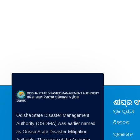
ଶୀଘ୍ର 
ମୂଳ ପୃଷ୍ଠା
Odisha State Disaster Management
ନିବେଦନ
Authority (OSDMA) was earlier named
as Orissa State Disaster Mitigation
ପ୍ରକାଶନ
Authority. The name of the Authority