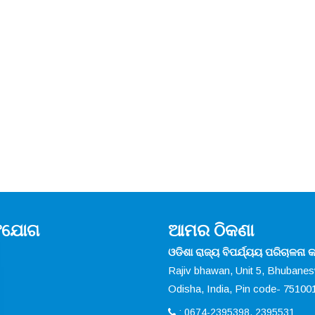
ସଂଯୋଗ
ଆମର ଠିକଣା
ଓଡିଶା ରାଜ୍ୟ ବିପର୍ଯ୍ୟୟ ପରିଚାଳନା କର
Rajiv bhawan, Unit 5, Bhubane
Odisha, India, Pin code- 75100
: 0674-2395398, 2395531