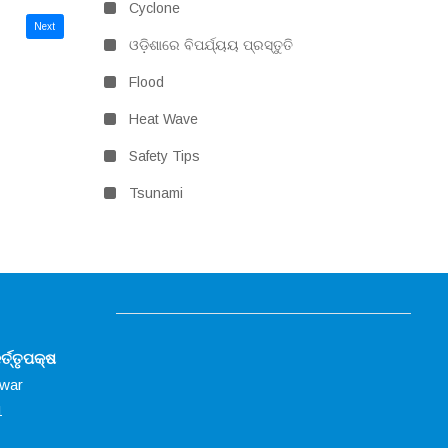
Cyclone
Next
ଓଡ଼ିଶାରେ ବିପର୍ଯ୍ୟୟ ପ୍ରସ୍ତୁତି
Flood
Heat Wave
Safety Tips
Tsunami
୍ତ୍ତୃପକ୍ଷ
swar
1