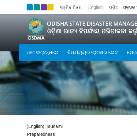
ସ୍କ୍ରିନ ରିଡର
English
ଓଡ଼ିଆ
ଅକ୍ଷର 
ଆମ ସମ୍ବନ୍ଧରେ
ବିପର୍ଯ୍ୟୟର ପ୍ରକାର ଭେଦ
ଯୋଜନ
(English) Tsunami
Preparedness