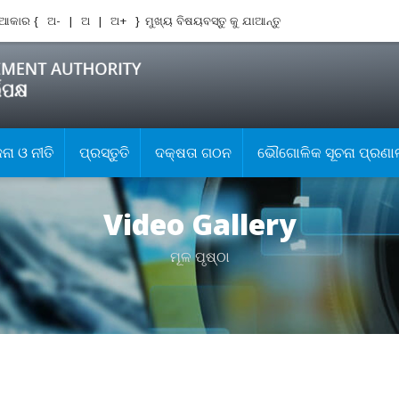
ଆକାର {
ଅ-
|
ଅ
|
ଅ+
}
ମୁଖ୍ୟ ବିଷୟବସ୍ତୁ କୁ ଯାଆନ୍ତୁ
ା ଓ ନୀତି
ପ୍ରସ୍ତୁତି
ଦକ୍ଷତା ଗଠନ
ଭୌଗୋଳିକ ସୂଚନା ପ୍ରଣା
Video Gallery
ମୂଳ ପୃଷ୍ଠା