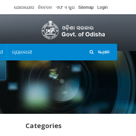
ଯୋଗାଯୋଗ
ନିବେଦନ
ଏଫ ଏ କ୍ଯୁ
Sitemap
Login
ଳୀ
ଗ୍ୟାଲେରୀ
ସନ୍ଧାନ
Categories