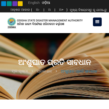
English
ଓଡ଼ିଆ
ଅକ୍ଷର ଆକାର {
ଅ-
|
ଅ
|
ଅ+
}
ମୁଖ୍ୟ ବିଷୟବସ୍ତୁ କୁ ଯାଆନ୍ତୁ
ଅଂଶୁଘାତ ପ୍ରତି ସାବଧାନ
ମୂଳ ପୃଷ୍ଠା
ପ୍ରକାଶନ
ଅଂଶୁଘାତ ପ୍ରତି ସାବଧାନ