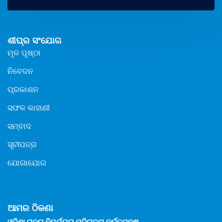
ଶୀଘ୍ର ସଂଯୋଗ
ମୂଳ ପୃଷ୍ଠା
ନିବେଦନ
ପ୍ରକାଶନ
ସଫଳ କାହାଣୀ
ସମ୍ବାଦ
ସୂଚୀପତ୍ର
ଯୋଗାଯୋଗ
ଆମର ଠିକଣା
ଓଡିଶା ରାଜ୍ୟ ବିପର୍ଯ୍ୟୟ ପରିଚାଳନା କର୍ତ୍ତୃପକ୍ଷ