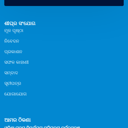
ଶୀଘ୍ର ସଂଯୋଗ
ମୂଳ ପୃଷ୍ଠା
ନିବେଦନ
ପ୍ରକାଶନ
ସଫଳ କାହାଣୀ
ସମ୍ବାଦ
ସୂଚୀପତ୍ର
ଯୋଗାଯୋଗ
ଆମର ଠିକଣା
ଓଡିଶା ରାଜ୍ୟ ବିପର୍ଯ୍ୟୟ ପରିଚାଳନା କର୍ତ୍ତୃପକ୍ଷ