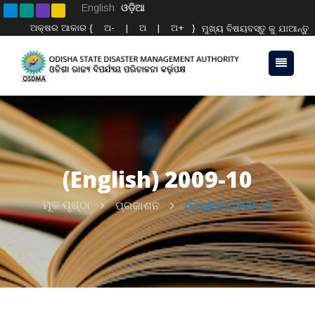
English
ଓଡ଼ିଆ
ଅକ୍ଷର ଆକାର {
ଅ-
|
ଅ
|
ଅ+
}
ମୁଖ୍ୟ ବିଷୟବସ୍ତୁ କୁ ଯାଆନ୍ତୁ
(English) 2009-10
ମୂଳ ପୃଷ୍ଠା
ପ୍ରକାଶନ
(English) 2009-10