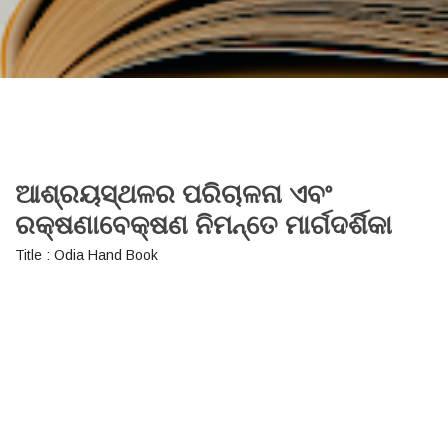
ଆଶ୍ରୟସ୍ଥଳର ପରିଚାଳନା ଏବଂ
ରକ୍ଷଣାବେକ୍ଷଣ ନିମନ୍ତେ ମାର୍ଗଦର୍ଶିକା
Title : Odia Hand Book