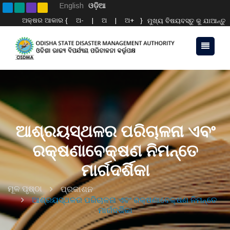
English
ଓଡ଼ିଆ
ଅକ୍ଷର ଆକାର {
ଅ-
|
ଅ
|
ଅ+
}
ମୁଖ୍ୟ ବିଷୟବସ୍ତୁ କୁ ଯାଆନ୍ତୁ
ଆଶ୍ରୟସ୍ଥଳର ପରିଚାଳନା ଏବଂ
ରକ୍ଷଣାବେକ୍ଷଣ ନିମନ୍ତେ
ମାର୍ଗଦର୍ଶିକା
ମୂଳ ପୃଷ୍ଠା
ପ୍ରକାଶନ
ଆଶ୍ରୟସ୍ଥଳର ପରିଚାଳନା ଏବଂ ରକ୍ଷଣାବେକ୍ଷଣ ନିମନ୍ତେ
ମାର୍ଗଦର୍ଶିକା