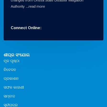
changed from Orissa State Disaster Mitigation
Authority ...
read more
Connect Online:
ଶୀଘ୍ର ସଂଯୋଗ
ମୂଳ ପୃଷ୍ଠା
ନିବେଦନ
ପ୍ରକାଶନ
ସଫଳ କାହାଣୀ
ସମ୍ବାଦ
ସୂଚୀପତ୍ର