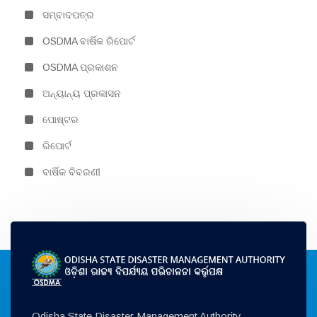
ସମ୍ବାଦପତ୍ର
OSDMA ବାର୍ଷିକ ରିପୋର୍ଟ
OSDMA ପ୍ରକାଶନ
ଅନ୍ୟାନ୍ୟ ପ୍ରକାସନ
ପୋଷ୍ଟର
ରିପୋର୍ଟ
ବାର୍ଷିକ ବିବରଣୀ
Odisha State Disaster Management Authority