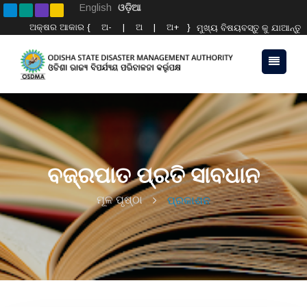
English
ଓଡ଼ିଆ
ଅକ୍ଷର ଆକାର {
ଅ-
|
ଅ
|
ଅ+
}
ମୁଖ୍ୟ ବିଷୟବସ୍ତୁ କୁ ଯାଆନ୍ତୁ
ବଜ୍ରପାତ ପ୍ରତି ସାବଧାନ
ମୂଳ ପୃଷ୍ଠା
ପ୍ରକାଶନ