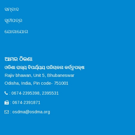
ସମ୍ବାଦ
ସୂଚୀପତ୍ର
ଯୋଗାଯୋଗ
ଆମର ଠିକଣା
ଓଡିଶା ରାଜ୍ୟ ବିପର୍ଯ୍ୟୟ ପରିଚାଳନା କର୍ତ୍ତୃପକ୍ଷ
Rajiv bhawan, Unit 5, Bhubaneswar
Odisha, India, Pin code- 751001
: 0674-2395398, 2395531
: 0674-2391871
:
osdma@osdma.org