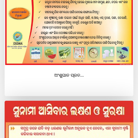
ଅଂଶୁଘାତ ପ୍ରତ...