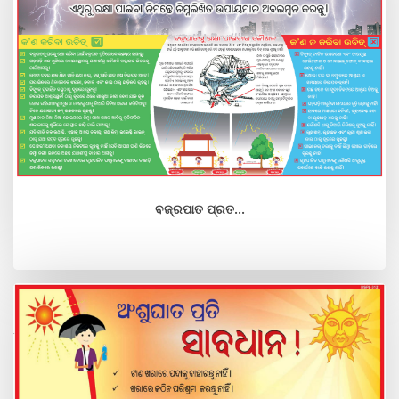
ବଜ୍ରପାତ ପ୍ରତ...