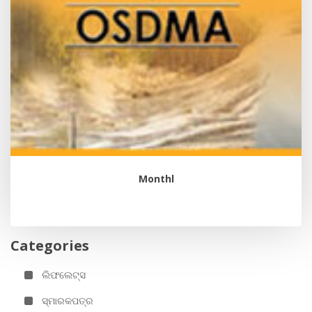
Monthl
Categories
ଲିଫଲେଟ୍ସ
ସ୍ମାରକପତ୍ର