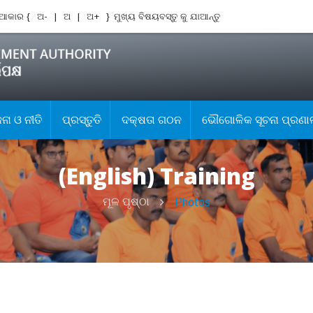
ଆକାର {
ଅ-
|
ଅ
|
ଅ+
}
ମୁଖ୍ୟ ବିଷୟବସ୍ତୁ କୁ ଯାଆନ୍ତୁ
ା ଓ ନୀତି
ପ୍ରସ୍ତୁତି
ଦକ୍ଷତା ଗଠନ
ଭୌଗୋଳିକ ସୂଚନା ପ୍ରଣା
(English) Training
ମୂଳ ପୃଷ୍ଠା
Photos