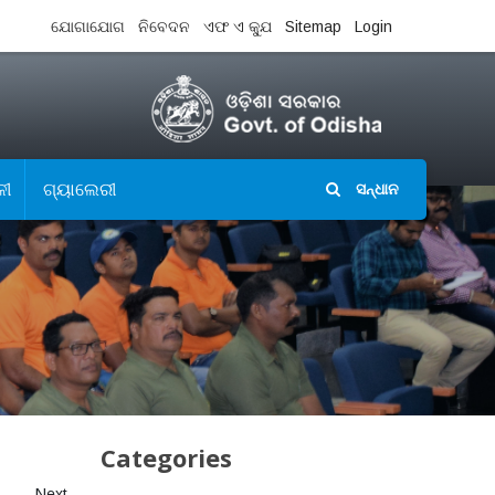
ଯୋଗାଯୋଗ
ନିବେଦନ
ଏଫ ଏ କ୍ଯୁ
Sitemap
Login
ଳୀ
ଗ୍ୟାଲେରୀ
ସନ୍ଧାନ
Categories
Next