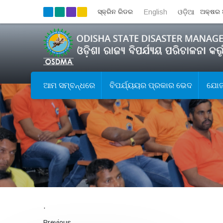
ସ୍କ୍ରିନ ରିଡର
English
ଓଡ଼ିଆ
ଅକ୍ଷର 
ଆମ ସମ୍ବନ୍ଧରେ
ବିପର୍ଯ୍ୟୟର ପ୍ରକାର ଭେଦ
ଯୋଜନ
.
Previous