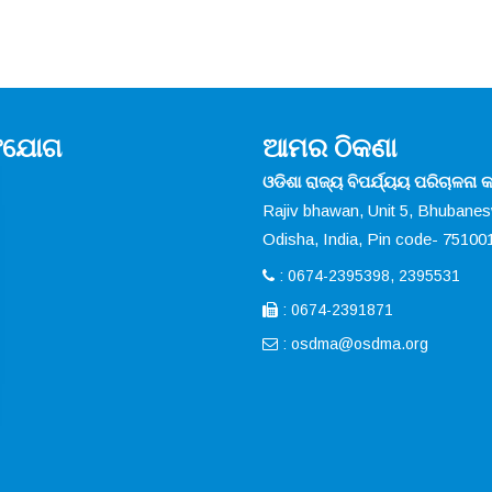
ସଂଯୋଗ
ଆମର ଠିକଣା
ଓଡିଶା ରାଜ୍ୟ ବିପର୍ଯ୍ୟୟ ପରିଚାଳନା କର
Rajiv bhawan, Unit 5, Bhubane
Odisha, India, Pin code- 75100
: 0674-2395398, 2395531
: 0674-2391871
:
osdma@osdma.org