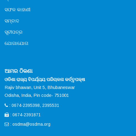
ସଫଳ କାହାଣୀ
ସମ୍ବାଦ
ସୂଚୀପତ୍ର
ଯୋଗାଯୋଗ
ଆମର ଠିକଣା
ଓଡିଶା ରାଜ୍ୟ ବିପର୍ଯ୍ୟୟ ପରିଚାଳନା କର୍ତ୍ତୃପକ୍ଷ
Rajiv bhawan, Unit 5, Bhubaneswar
Odisha, India, Pin code- 751001
: 0674-2395398, 2395531
: 0674-2391871
:
osdma@osdma.org