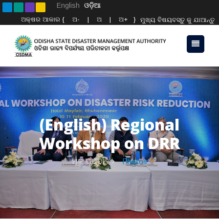
English
ଓଡ଼ିଆ
ଅକ୍ଷର ଆକାର {
ଅ-
|
ଅ
|
ଅ+
}
ମୁଖ୍ୟ ବିଷୟବସ୍ତୁ କୁ ଯାଆନ୍ତୁ
(English) Regional
Workshop on DRR
ମୂଳ ପୃଷ୍ଠା
Photos