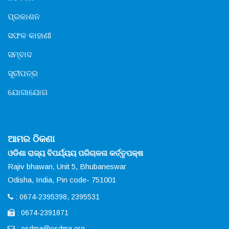
ପ୍ରକାଶନ
ସଫଳ କାହାଣୀ
ସମ୍ବାଦ
ସୂଚୀପତ୍ର
ଯୋଗାଯୋଗ
ଆମର ଠିକଣା
ଓଡିଶା ରାଜ୍ୟ ବିପର୍ଯ୍ୟୟ ପରିଚାଳନା କର୍ତ୍ତୃପକ୍ଷ
Rajiv bhawan, Unit 5, Bhubaneswar
Odisha, India, Pin code- 751001
: 0674-2395398, 2395531
: 0674-2391871
:
osdma@osdma.org