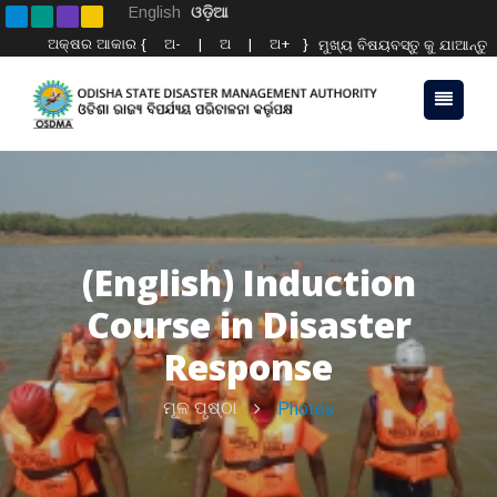
English
ଓଡ଼ିଆ
ଅକ୍ଷର ଆକାର {
ଅ-
|
ଅ
|
ଅ+
}
ମୁଖ୍ୟ ବିଷୟବସ୍ତୁ କୁ ଯାଆନ୍ତୁ
(English) Induction
Course in Disaster
Response
ମୂଳ ପୃଷ୍ଠା
Photos