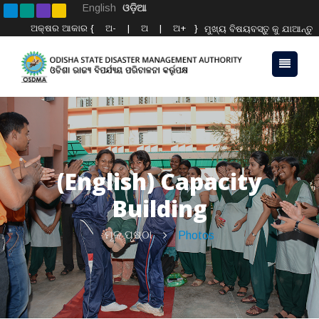
English
ଓଡ଼ିଆ
ଅକ୍ଷର ଆକାର {
ଅ-
|
ଅ
|
ଅ+
}
ମୁଖ୍ୟ ବିଷୟବସ୍ତୁ କୁ ଯାଆନ୍ତୁ
(English) Capacity
Building
ମୂଳ ପୃଷ୍ଠା
Photos