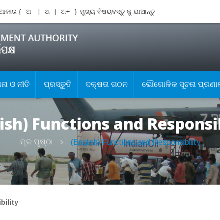
ଆକାର {
ଅ-
|
ଅ
|
ଅ+
}
ମୁଖ୍ୟ ବିଷୟବସ୍ତୁ କୁ ଯାଆନ୍ତୁ
ା ଓ ନୀତି
ପ୍ରସ୍ତୁତି
ଦକ୍ଷତା ଗଠନ
ଭୌଗୋଳିକ ସୂଚନା ପ୍ରଣା
ish) Functions and Responsib
ମୂଳ ପୃଷ୍ଠା
(English) Functions and Responsibility
bility