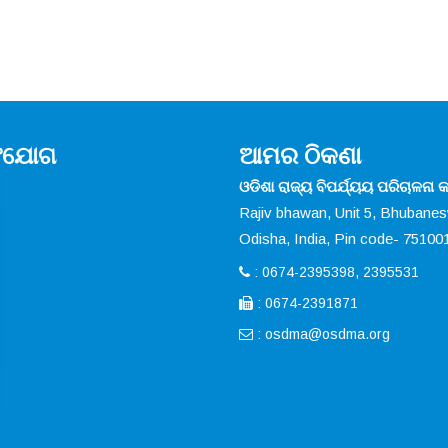
ସଂଯୋଗ
ଆମର ଠିକଣା
ଓଡିଶା ରାଜ୍ୟ ବିପର୍ଯ୍ୟୟ ପରିଚାଳନା କର
Rajiv bhawan, Unit 5, Bhubane
Odisha, India, Pin code- 75100
: 0674-2395398, 2395531
: 0674-2391871
:
osdma@osdma.org