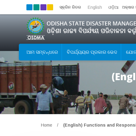
ସ୍କ୍ରିନ ରିଡର
English
ଓଡ଼ିଆ
ଅକ୍ଷର 
ଆମ ସମ୍ବନ୍ଧରେ
ବିପର୍ଯ୍ୟୟର ପ୍ରକାର ଭେଦ
ଯୋଜନ
(Engl
Home
/
(English) Functions and Responsi