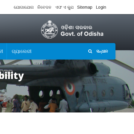
ଯୋଗାଯୋଗ
ନିବେଦନ
ଏଫ ଏ କ୍ଯୁ
Sitemap
Login
ଳୀ
ଗ୍ୟାଲେରୀ
ସନ୍ଧାନ
ility