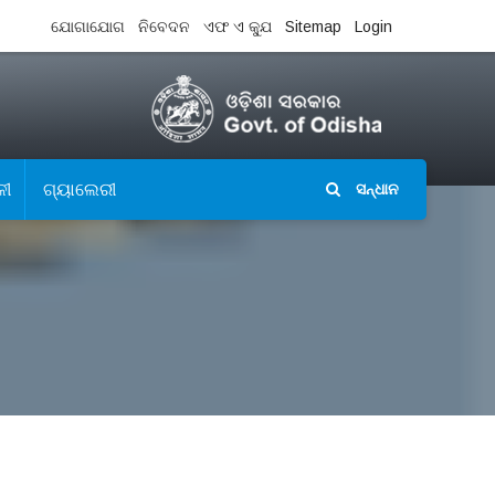
ଯୋଗାଯୋଗ
ନିବେଦନ
ଏଫ ଏ କ୍ଯୁ
Sitemap
Login
ଳୀ
ଗ୍ୟାଲେରୀ
ସନ୍ଧାନ