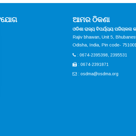
ସଂଯୋଗ
ଆମର ଠିକଣା
ଓଡିଶା ରାଜ୍ୟ ବିପର୍ଯ୍ୟୟ ପରିଚାଳନା କର
Rajiv bhawan, Unit 5, Bhubane
Odisha, India, Pin code- 75100
: 0674-2395398, 2395531
: 0674-2391871
:
osdma@osdma.org