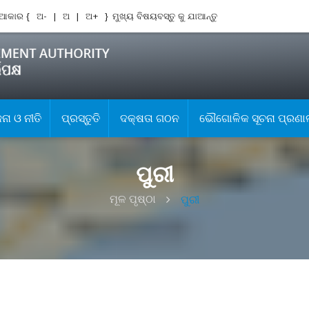
ଆକାର {
ଅ-
|
ଅ
|
ଅ+
}
ମୁଖ୍ୟ ବିଷୟବସ୍ତୁ କୁ ଯାଆନ୍ତୁ
ା ଓ ନୀତି
ପ୍ରସ୍ତୁତି
ଦକ୍ଷତା ଗଠନ
ଭୌଗୋଳିକ ସୂଚନା ପ୍ରଣା
ପୁରୀ
ମୂଳ ପୃଷ୍ଠା
ପୁରୀ