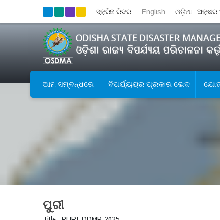
ସ୍କ୍ରିନ ରିଡର
English
ଓଡ଼ିଆ
ଅକ୍ଷର 
ଆମ ସମ୍ବନ୍ଧରେ
ବିପର୍ଯ୍ୟୟର ପ୍ରକାର ଭେଦ
ଯୋଜନ
ପୁରୀ
Title : PURI_DDMP-2025