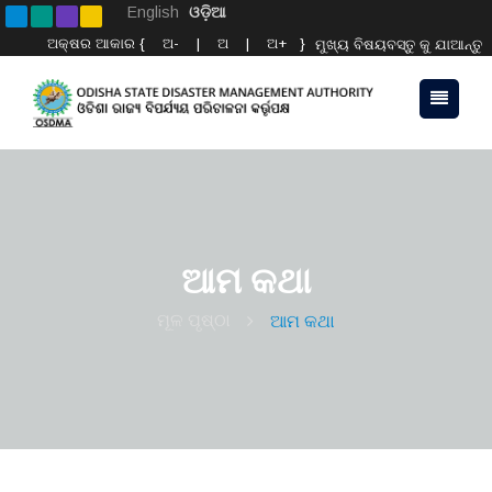
English
ଓଡ଼ିଆ
ଅକ୍ଷର ଆକାର {
ଅ-
|
ଅ
|
ଅ+
}
ମୁଖ୍ୟ ବିଷୟବସ୍ତୁ କୁ ଯାଆନ୍ତୁ
ଆମ କଥା
ମୂଳ ପୃଷ୍ଠା
ଆମ କଥା