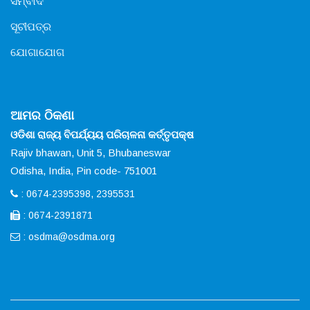
ସମ୍ବାଦ
ସୂଚୀପତ୍ର
ଯୋଗାଯୋଗ
ଆମର ଠିକଣା
ଓଡିଶା ରାଜ୍ୟ ବିପର୍ଯ୍ୟୟ ପରିଚାଳନା କର୍ତ୍ତୃପକ୍ଷ
Rajiv bhawan, Unit 5, Bhubaneswar
Odisha, India, Pin code- 751001
: 0674-2395398, 2395531
: 0674-2391871
:
osdma@osdma.org