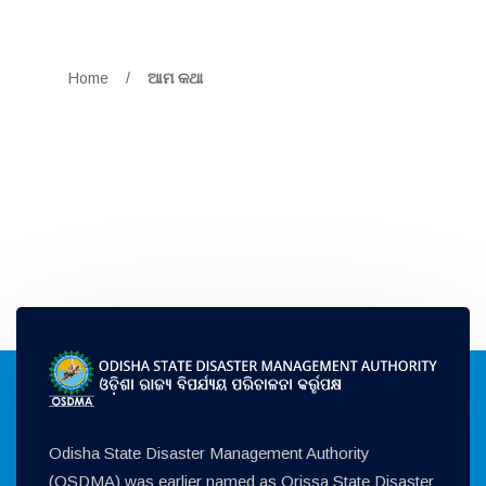
Home
/
ଆମ କଥା
Odisha State Disaster Management Authority
(OSDMA) was earlier named as Orissa State Disaster